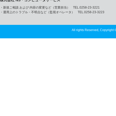
・新規ご相談 および 内容の変更など（営業担当） TEL.0258-23-3221
・運用上のトラブル・不明点など（監視オペレータ） TEL.0258-23-3223
All rights Reserved, Copyright